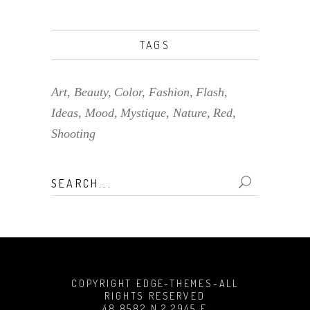
TAGS
Art
Beauty
Color
Fashion
Flash
Ideas
Mood
Mystique
Nature
Red
Shooting
Search
for:
COPYRIGHT EDGE-THEMES-ALL
RIGHTS RESERVED
48.8582 N,2.2945 E