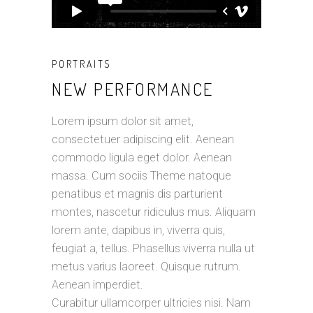
PORTRAITS
NEW PERFORMANCE
Lorem ipsum dolor sit amet,
consectetuer adipiscing elit. Aenean
commodo ligula eget dolor. Aenean
massa. Cum sociis Theme natoque
penatibus et magnis dis parturient
montes, nascetur ridiculus mus. Aliquam
lorem ante, dapibus in, viverra quis,
feugiat a, tellus. Phasellus viverra nulla ut
metus varius laoreet. Quisque rutrum.
Aenean imperdiet.
Curabitur ullamcorper ultricies nisi. Nam